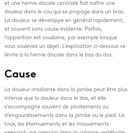
et une hernie discale cervicale fait naître une
FAQ
douleur dans le cou qui se propage dans un bras.
Téléchargements
La douleur se développe en général rapidement,
et souvent sans cause évidente. Parfois,
Distributeurs
l’apparition est soudaine, par exemple lorsque
Avis juridique
vous soulevez un objet. L’explication ci-dessous se
limite à la hernie discale dans le bas du dos.
Home
Cause
La douleur irradiante dans la jambe peut être plus
intense que la douleur dans le dos, et elle
s’accompagne souvent de picotements ou
d’engourdissements dans la jambe ou le pied. La
toux, les éternuements et les mouvements
exerçant une pression dans la colonne vertébrale