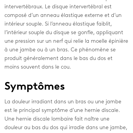
intervertébraux. Le disque intervertébral est
Le coude
composé d’un anneau élastique externe et d’un
intérieur souple. Si l’anneau élastique faiblit,
L’épaule
l’intérieur souple du disque se gonfle, appliquant
une pression sur un nerf qui relie la moelle épinière
Entreprise
à une jambe ou à un bras. Ce phénomène se
produit généralement dans le bas du dos et
À propos de notre entreprise
moins souvent dans le cou.
Recherche & Développement
Symptômes
Actualités et Médias
La douleur irradiant dans un bras ou une jambe
Général
est le principal symptôme d’une hernie discale.
Une hernie discale lombaire fait naître une
Contact
douleur au bas du dos qui irradie dans une jambe,