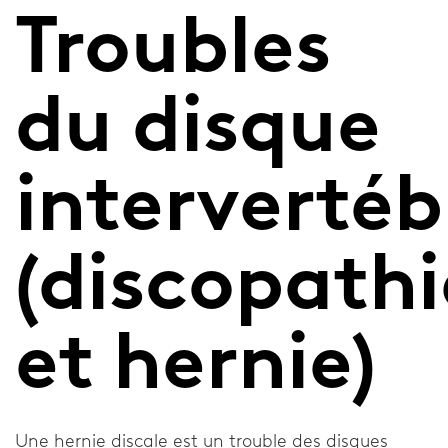
Troubles
Colliers cervicals
Bandages de coude
du disque
Bandages d'épaule
Thèmes relatifs aux blessures
intervertéb
Blessures
(discopathi
Pied
La cheville
et hernie)
Le poignet et le pouce
Le genou
Une hernie discale est un trouble des disques
La colonne vertébrale