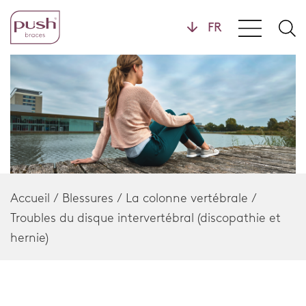
Produits
Profils
Bandages de poignet
Bandages de main
Home
Chevillères
Accueil
/
Blessures
/
La colonne vertébrale
/
Troubles du disque intervertébral (discopathie et
Bandages de pied
hernie)
Genouillères
Supports lombaires