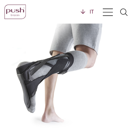
Prodotti
Profili tutori
Polsiere
Tutori per la mano
Home
Cavigliere
Tutori per il piede
Ginocchiere
Tutori lombari