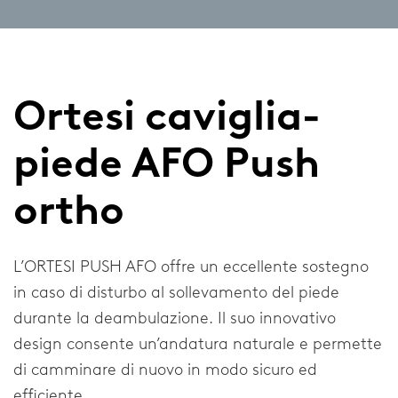
Gomito
Spalla
Ortesi caviglia-
Aziendali
piede AFO Push
Informazioni sulla nostra azienda
ortho
Ricerca e Sviluppo
Notizie e media
L’ORTESI PUSH AFO offre un eccellente sostegno
in caso di disturbo al sollevamento del piede
durante la deambulazione. Il suo innovativo
Generale
design consente un’andatura naturale e permette
di camminare di nuovo in modo sicuro ed
Contatti
efficiente.