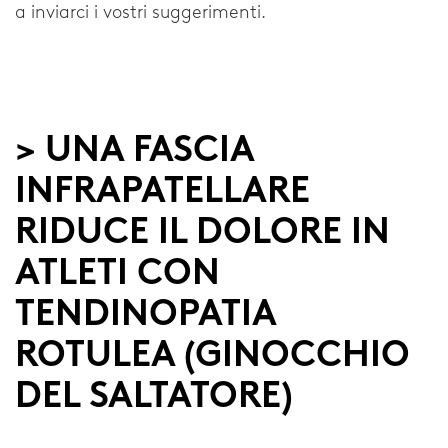
a inviarci i vostri suggerimenti.
Gomito
Spalla
> UNA FASCIA
Aziendali
INFRAPATELLARE
Informazioni sulla nostra azienda
RIDUCE IL DOLORE IN
Ricerca e Sviluppo
ATLETI CON
Notizie e media
TENDINOPATIA
ROTULEA (GINOCCHIO
Generale
DEL SALTATORE)
Contatti