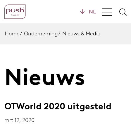
Producten
Home
/
Onderneming
/
Nieuws & Media
Brace profielen
Polsbraces
Nieuws
Handbraces
Home
Enkelbraces
Voetbraces
OTWorld 2020 uitgesteld
Kniebraces
mrt 12, 2020
Rugbraces