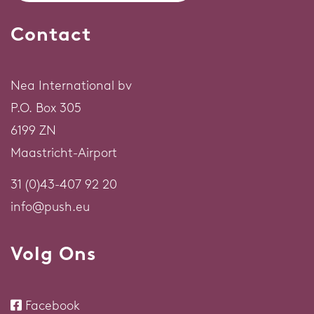
Contact
Home
Nea International bv
P.O. Box 305
6199 ZN
Maastricht-Airport
31 (0)43-407 92 20
info@push.eu
Volg Ons
Facebook