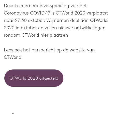
Nekbraces
Door toenemende verspreiding van het
Coronavirus COVID-19 is OTWorld 2020 verplaatst
Elleboogbraces
naar 27-30 oktober. Wij nemen deel aan OTWorld
Schouderbraces
2020 in oktober en zullen nieuwe ontwikkelingen
rondom OTWorld hier plaatsen.
Blessurethema's
Lees ook het persbericht op de website van
Blessures
OTWorld:
Voet
OTWorld 2020 uitgesteld
Enkel
Pols en Duim
Knie