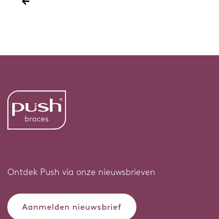
Wervelkolom
Elleboog
Schouder
Onderneming
Over onze onderneming
Research & Development
Nieuws & Media
Werken bij
Ontdek Push via onze nieuwsbrieven
Contact
Aanmelden nieuwsbrief