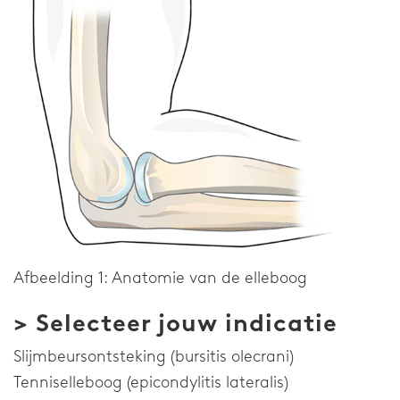
Contact
Vragen
Downloads
Distributeurs
Privacyverklaring
Klokkenluiderssysteem
Home
Afbeelding 1: Anatomie van de elleboog
> Selecteer jouw indicatie
Slijmbeursontsteking (bursitis olecrani)
Tenniselleboog (epicondylitis lateralis)