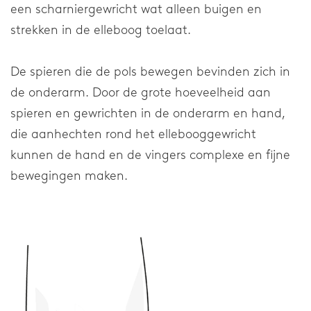
een scharniergewricht wat alleen buigen en
Elleboog
strekken in de elleboog toelaat.
Schouder
De spieren die de pols bewegen bevinden zich in
de onderarm. Door de grote hoeveelheid aan
Onderneming
spieren en gewrichten in de onderarm en hand,
die aanhechten rond het ellebooggewricht
Over onze onderneming
kunnen de hand en de vingers complexe en fijne
Research & Development
bewegingen maken.
Nieuws & Media
Werken bij
Algemeen