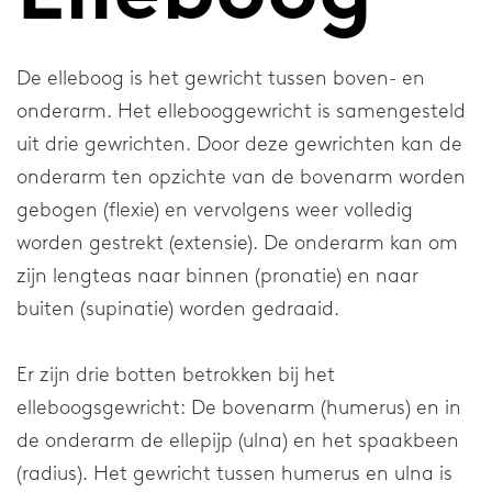
Nekbraces
Elleboogbraces
De elleboog is het gewricht tussen boven- en
Schouderbraces
onderarm. Het ellebooggewricht is samengesteld
uit drie gewrichten. Door deze gewrichten kan de
Blessurethema's
onderarm ten opzichte van de bovenarm worden
gebogen (flexie) en vervolgens weer volledig
Blessures
worden gestrekt (extensie). De onderarm kan om
zijn lengteas naar binnen (pronatie) en naar
Voet
buiten (supinatie) worden gedraaid.
Enkel
Er zijn drie botten betrokken bij het
Pols en Duim
elleboogsgewricht: De bovenarm (humerus) en in
Knie
de onderarm de ellepijp (ulna) en het spaakbeen
(radius). Het gewricht tussen humerus en ulna is
Wervelkolom