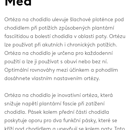
Med
Loket
Ortéza na chodidlo ulevuje šlachové ploténce pod
Rameno
chodidlem při potížích způsobených plantární
fasciitidou a bolestí chodidla v oblasti paty. Ortézu
lze používat při akutních i chronických potížích.
Společnosti
Ortéza na chodidlo je určena pro každodenní
O naší společnosti
použití a lze ji používat s obuví nebo bez ní.
Optimální rovnováhy mezi účinkem a pohodlím
Výzkum a vývoj
dosáhnete vlastním nastavením ortézy.
Zprávy a média
Ortéza na chodidlo je inovativní ortéza, která
snižuje napětí plantární fascie při zatížení
Všeobecné
chodidla. Pásek kolem přední části chodidla
poskytuje oporu pro dva funkční pásky, které se
Kontakt
kříží pod chodidlem a upevňují se kolem paty. Tato