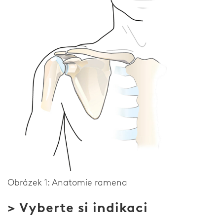
Loket
Rameno
Společnosti
O naší společnosti
Výzkum a vývoj
Zprávy a média
Všeobecné
Obrázek 1: Anatomie ramena
> Vyberte si indikaci
Kontakt