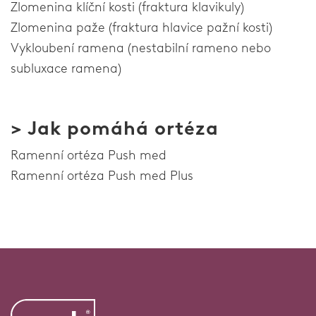
Zlomenina klíční kosti (fraktura klavikuly)
Časté dotazy
Zlomenina paže (fraktura hlavice pažní kosti)
Ke stažení
Vykloubení ramena (nestabilní rameno nebo
subluxace ramena)
Právní upozornění
> Jak pomáhá ortéza
Home
Ramenní ortéza Push med
Ramenní ortéza Push med Plus