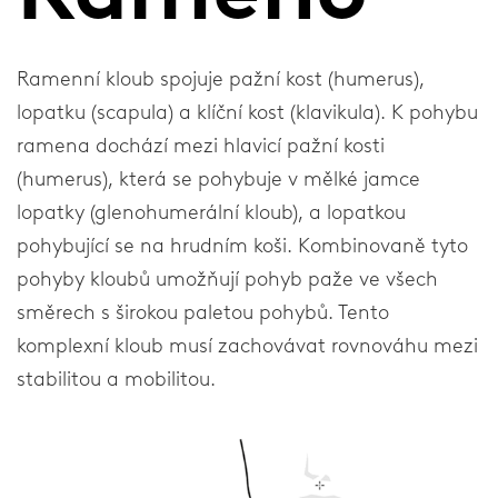
Krční límce
Loketní ortézy
Ramenní kloub spojuje pažní kost (humerus),
Ramenní ortézy
lopatku (scapula) a klíční kost (klavikula). K pohybu
ramena dochází mezi hlavicí pažní kosti
Témata o zranění
(humerus), která se pohybuje v mělké jamce
lopatky (glenohumerální kloub), a lopatkou
Zranění
pohybující se na hrudním koši. Kombinovaně tyto
pohyby kloubů umožňují pohyb paže ve všech
Chodidlo
směrech s širokou paletou pohybů. Tento
komplexní kloub musí zachovávat rovnováhu mezi
Kotnik
stabilitou a mobilitou.
Zápěstí a palec
Koleno
Páteř