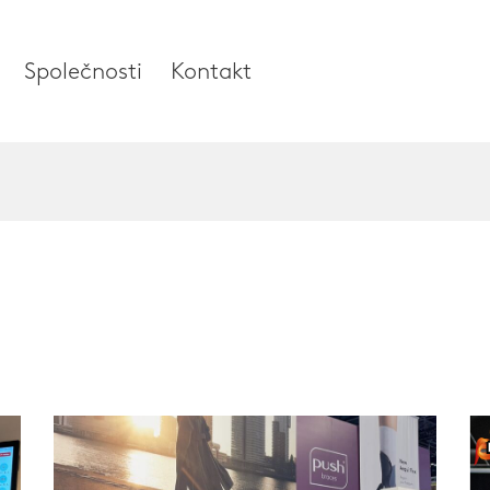
Společnosti
Kontakt
ní
Společnosti
lo
O naší společnosti
Výzkum a vývoj
í a palec
Zprávy a média