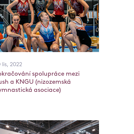
 lis, 2022
okračování spolupráce mezi
ush a KNGU (nizozemská
ymnastická asociace)