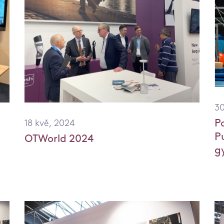
no
30
P
18 kvě, 2024
P
OTWorld 2024
g