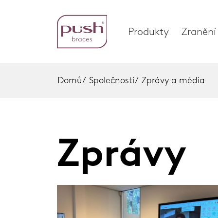
Produkty
Zranění
Domů
/
Společnosti
/
Zprávy a média
Produkty
Zraně
Profily ortéz
Chodid
Zprávy
Ortézy zápěstí
Kotnik
Home
Bandáže pro ruku
Zápěst
Kotníkové ortézy
Koleno
Ortézy na chodidlo
Páteř