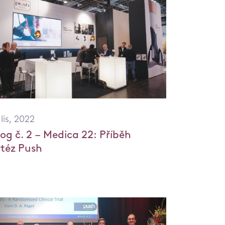
 lis, 2022
log č. 2 – Medica 22: Příběh
rtéz Push