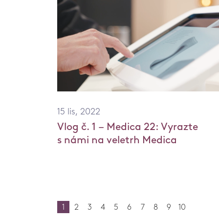
15 lis, 2022
Vlog č. 1 – Medica 22: Vyrazte
s námi na veletrh Medica
1
2
3
4
5
6
7
8
9
10