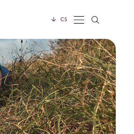
Všeobecné
Kontakt
Časté dotazy
Ke stažení
Právní upozornění