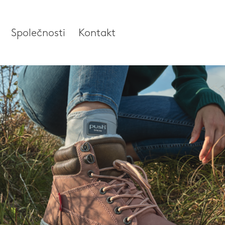
Společnosti
Kontakt
ní
Společnosti
lo
O naší společnosti
Výzkum a vývoj
í a palec
Zprávy a média