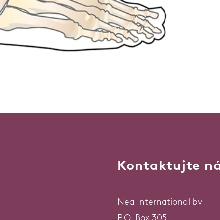
Kontaktujte n
Nea International bv
P.O. Box 305