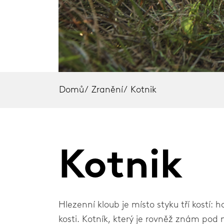
Kolenní ortézy
Loket
Bederní ortézy
Rame
Krční límce
Loketní ortézy
Domů
/
Zranění
/
Kotnik
Ramenní ortézy
Témata o zranění
Kotnik
Home
Hlezenní kloub je místo styku tří kostí: ho
kosti. Kotník, který je rovněž znám pod n