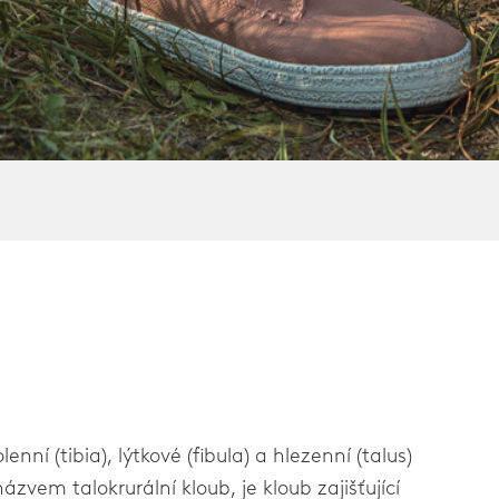
no
lenní (tibia), lýtkové (fibula) a hlezenní (talus)
ázvem talokrurální kloub, je kloub zajišťující