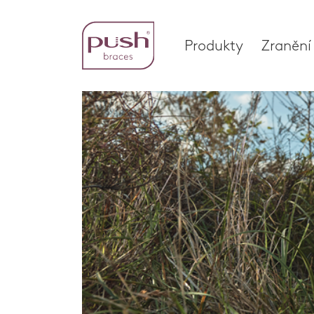
Produkty
Zranění
Produkty
Zraně
Profily ortéz
Chodid
Ortézy zápěstí
Kotnik
Home
Bandáže pro ruku
Zápěst
Kotníkové ortézy
Koleno
Ortézy na chodidlo
Páteř