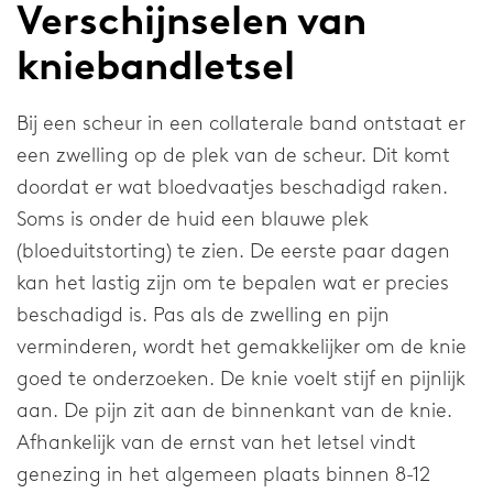
Verschijnselen van
Elleboog
kniebandletsel
Schouder
Bij een scheur in een collaterale band ontstaat er
een zwelling op de plek van de scheur. Dit komt
Onderneming
doordat er wat bloedvaatjes beschadigd raken.
Soms is onder de huid een blauwe plek
Over onze onderneming
(bloeduitstorting) te zien. De eerste paar dagen
Research & Development
kan het lastig zijn om te bepalen wat er precies
beschadigd is. Pas als de zwelling en pijn
Nieuws & Media
verminderen, wordt het gemakkelijker om de knie
Werken bij
goed te onderzoeken. De knie voelt stijf en pijnlijk
aan. De pijn zit aan de binnenkant van de knie.
Afhankelijk van de ernst van het letsel vindt
Algemeen
genezing in het algemeen plaats binnen 8-12