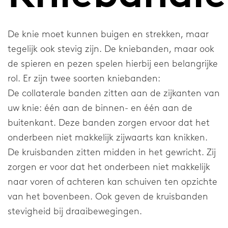
Nekbraces
Elleboogbraces
De knie moet kunnen buigen en strekken, maar
Schouderbraces
tegelijk ook stevig zijn. De kniebanden, maar ook
de spieren en pezen spelen hierbij een belangrijke
Blessurethema's
rol. Er zijn twee soorten kniebanden:
De collaterale banden zitten aan de zijkanten van
Blessures
uw knie: één aan de binnen- en één aan de
buitenkant. Deze banden zorgen ervoor dat het
Voet
onderbeen niet makkelijk zijwaarts kan knikken.
De kruisbanden zitten midden in het gewricht. Zij
Enkel
zorgen er voor dat het onderbeen niet makkelijk
Pols en Duim
naar voren of achteren kan schuiven ten opzichte
van het bovenbeen. Ook geven de kruisbanden
Knie
stevigheid bij draaibewegingen.
Wervelkolom