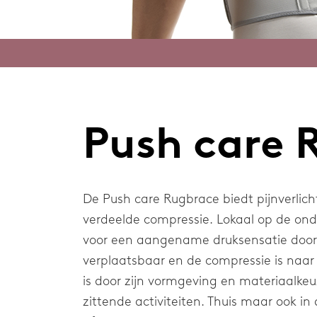
Kniebraces
Ellebo
Rugbraces
Schou
Nekbraces
Elleboogbraces
Push care 
Schouderbraces
Blessurethema's
De Push care Rugbrace biedt pijnverlich
verdeelde compressie. Lokaal op de ond
voor een aangename druksensatie door 
Home
verplaatsbaar en de compressie is naar 
is door zijn vormgeving en materiaalkeu
zittende activiteiten. Thuis maar ook 