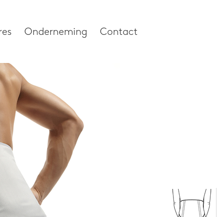
Home
/
Producte
res
Onderneming
Contact
Push care Rugbra
ures
Onderneming
Over onze ondern
Research & Devel
n Duim
Nieuws & Media
Werken bij
lkolom