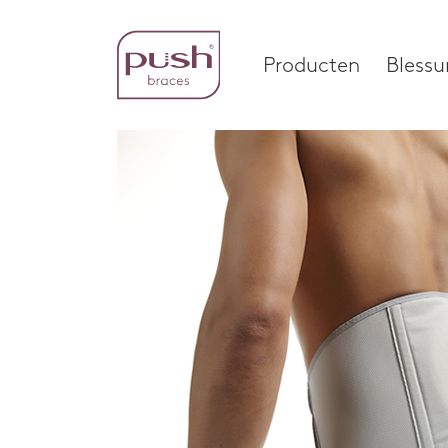
Producten
Blessu
Producten
Bless
Brace profielen
Voet
Polsbraces
Enkel
Home
Handbraces
Pols e
Enkelbraces
Knie
Voetbraces
Werve