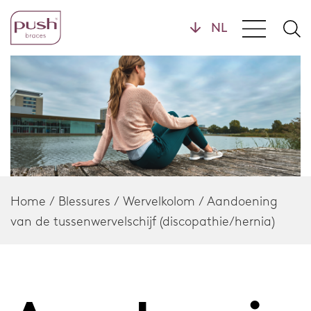
Producten
Brace profielen
Polsbraces
Handbraces
Home
Enkelbraces
Home
/
Blessures
/
Wervelkolom
/
Aandoening
van de tussenwervelschijf (discopathie/hernia)
Voetbraces
Kniebraces
Rugbraces