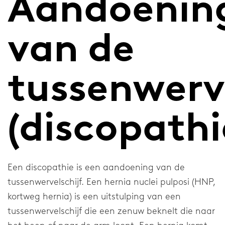
Aandoenin
Nekbraces
Elleboogbraces
van de
Schouderbraces
tussenwerve
Blessurethema's
Blessures
(discopathi
Voet
Enkel
Een discopathie is een aandoening van de
Pols en Duim
tussenwervelschijf. Een hernia nuclei pulposi (HNP,
kortweg hernia) is een uitstulping van een
Knie
tussenwervelschijf die een zenuw beknelt die naar
Wervelkolom