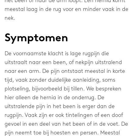
het been of naar de arm loopt. Een hernia komt
meestal laag in de rug voor en minder vaak in de
Elleboog
nek.
Schouder
Symptomen
Onderneming
De voornaamste klacht is lage rugpijn die
Over onze onderneming
uitstraalt naar een been, of nekpijn uitstralend
naar een arm. De pijn ontstaat meestal in korte
Research & Development
tijd, vaak zonder duidelijke aanleiding, soms
Nieuws & Media
plotseling, bijvoorbeeld bij tillen. We bespreken
hier alleen de hernia in de onderrug. De
Werken bij
uitstralende pijn in het been is erger dan de
rugpijn. Vaak zijn er ook tintelingen of een doof
Algemeen
gevoel in een deel van het been of in de voet. De
pijn neemt toe bij hoesten en persen. Meestal