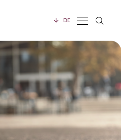
en
Allgemeines
nehmen
Kontakt
Fragen
Downloads
ie
Verteiler
Impressum