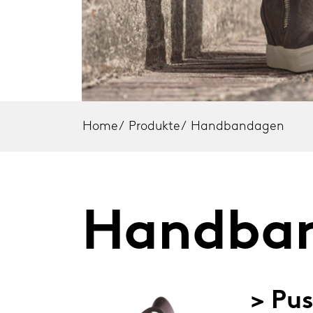
Kniebandagen
Ellenb
Lumbalbandagen
Schult
Cervicalstützen
Ellenbogenbandagen
Home
/
Produkte
/
Handbandagen
Schulterfixationsbandagen
Themen zu Verletzungen
Handba
Home
> Pu