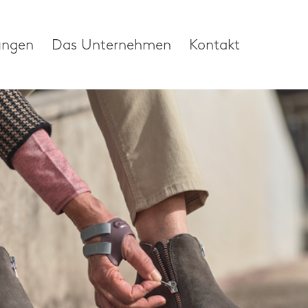
ungen
Das Unternehmen
Kontakt
tzungen
Das Unternehm
Über unser Unter
hel
Forschung und
Entwicklung
elenk und Daumen
Nachrichten und d
lenk
Medien
säule