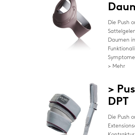
Daum
Die Push o
Sattelgele
Daumen in 
Funktional
Symptome 
> Mehr
> Pu
DPT
Die Push o
Extensions
Kontraktur.