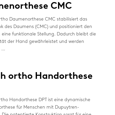
enorthese CMC
rtho Daumenorthese CMC stabilisiert das
nk des Daumens (CMC) und positioniert den
eine funktionale Stellung. Dadurch bleibt die
ität der Hand gewährleistet und werden
...
sh ortho Handorthese
rtho Handorthese DPT ist eine dynamische
orthese für Menschen mit Dupuytren-
 Die patentierte Konstruktion sorgt für eine