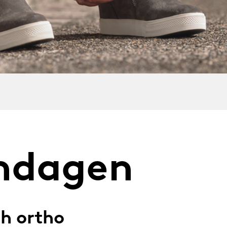
ogen
er
ndagen
sh ortho