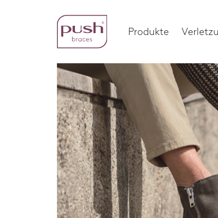
Produkte
Verletz
Produkte
Verle
Drei Produktsegmente
Fuß
Handgelenkbandagen
Knoec
Home
Handbandagen
Handg
Knöchelbandagen
Kniege
Fußbandagen
Wirbel