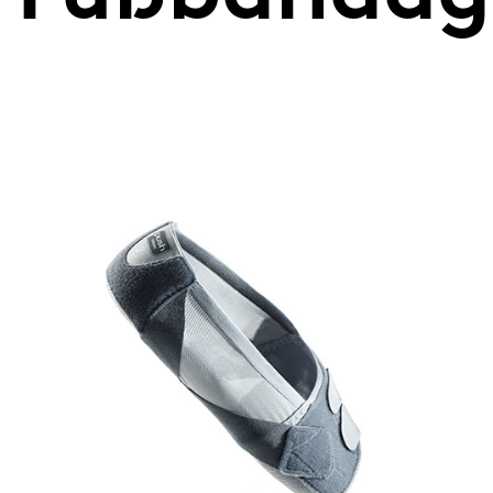
Cervicalstützen
Ellenbogenbandagen
Schulterfixationsbandagen
Themen zu Verletzungen
Verletzungen
Fuß
Knoechel
Handgelenk und Daumen
Kniegelenk
Wirbelsäule