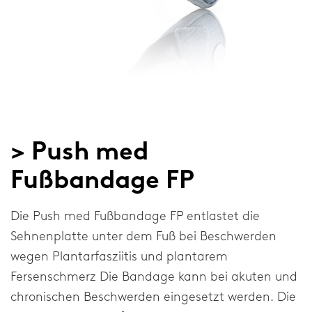
Ellenbogen
Schulter
Das Unternehmen
> Push med
Über unser Unternehmen
Fußbandage FP
Forschung und Entwicklung
Nachrichten und die Medien
Die Push med Fußbandage FP entlastet die
Sehnenplatte unter dem Fuß bei Beschwerden
Allgemeines
wegen Plantarfasziitis und plantarem
Fersenschmerz Die Bandage kann bei akuten und
Kontakt
chronischen Beschwerden eingesetzt werden. Die